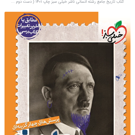
کتاب تاریخ جامع رشته انسانی ناشر خیلی سبز چاپ 1401 ( دست دوم ...