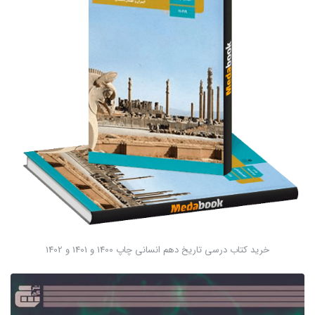
خرید کتاب درسی تاریخ دهم انسانی چاپ 1400 و 1401 و 1402