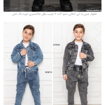
شلوار جین یا لی ذغالی دمپا گت 6 جیب بغل خاکستری تیره بگ لش ...