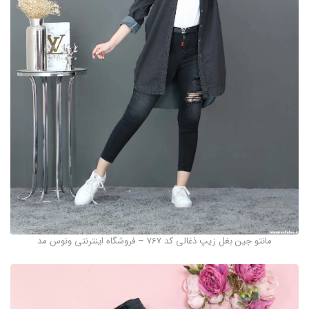
مانتو جین بغل زیپ ذغالی کد 767 – فروشگاه اینترنتی ونوس مد