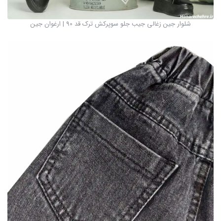
شلوار جین زغالی جیب جلو سوپرکش ترک قد 90 | ارغوان جین