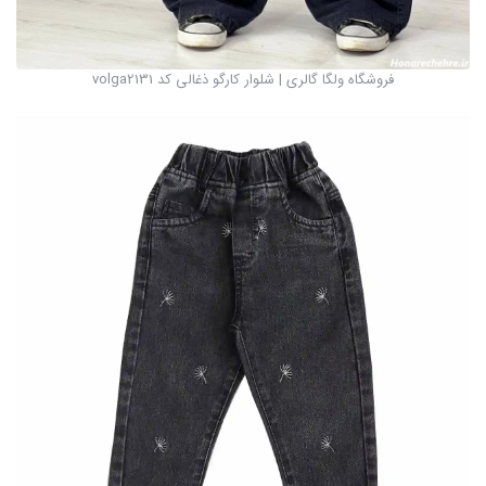
فروشگاه ولگا گالری | شلوار کارگو ذغالی کد volga2131