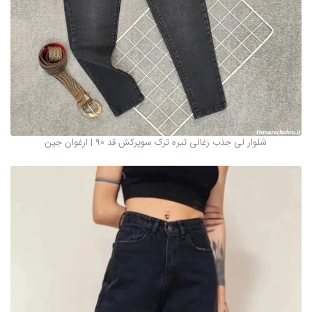
شلوار لی جذب زغالی تیره ترک سوپرکش قد 90 | ارغوان جین