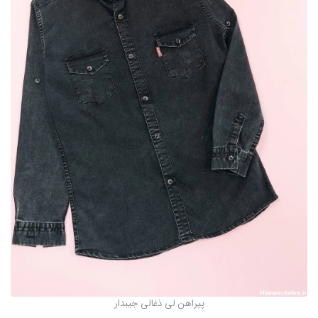
پیراهن لی ذغالی جیبدار