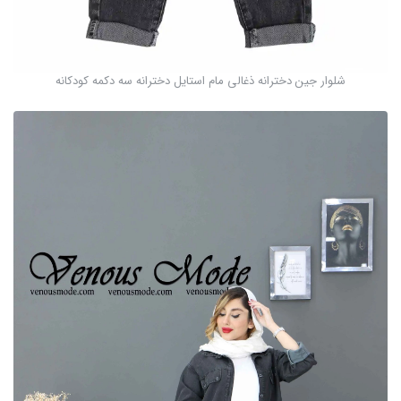
شلوار جین دخترانه ذغالی مام استایل دخترانه سه دکمه کودکانه