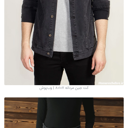
کت جین مردانه 80107 | وب‌پوش