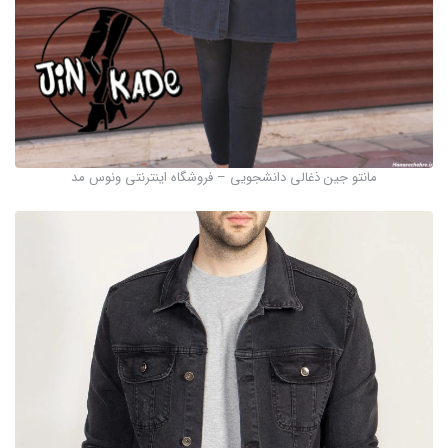
مانتو جین ذغالی دانشجویی – فروشگاه اینترنتی ونوس مد