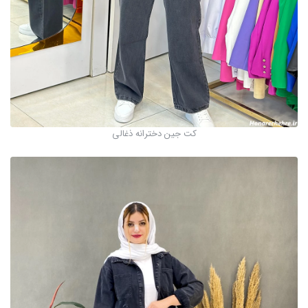
کت جین دخترانه ذغالی