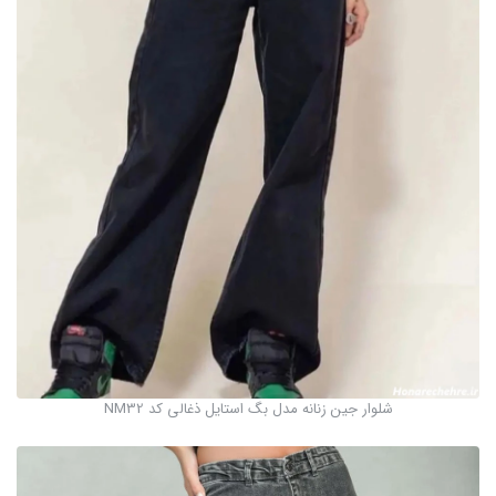
شلوار جین زنانه مدل بگ استایل ذغالی کد NM32