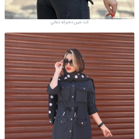
کت جین دخترانه ذغالی