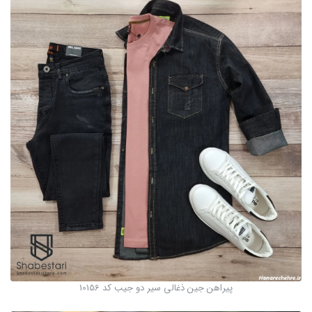
پیراهن جین ذغالی سیر دو جیب کد 10156