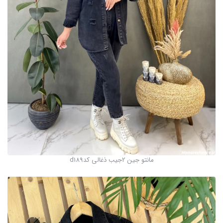
مانتو جین 2جیب ذغالی کدd189