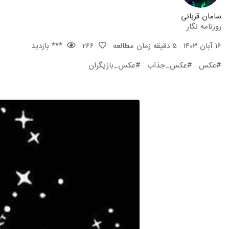
سامان قربانی
روزنامه نگار
16 آبان 1403
5 دقیقه زمان مطالعه
266
*** بازدید
#عکس
#عکس_جذاب
#عکس_بازیگران