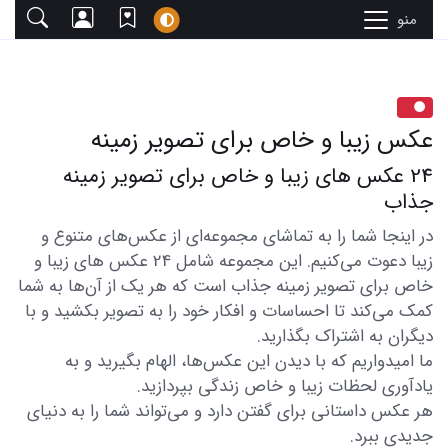
منو
عکس زیبا و خاص برای تصویر زمینه
24 عکس های زیبا و خاص برای تصویر زمینه
جذاب
در اینجا شما را به تماشای مجموعه‌ای از عکس‌های متنوع و
زیبا دعوت می‌کنیم. این مجموعه شامل 24 عکس های زیبا و
خاص برای تصویر زمینه جذاب است که هر یک از آن‌ها به شما
کمک می‌کند تا احساسات و افکار خود را به تصویر بکشید و با
دیگران به اشتراک بگذارید.
ما امیدواریم که با دیدن این عکس‌ها، الهام بگیرید و به
یادآوری لحظات زیبا و خاص زندگی بپردازید.
هر عکس داستانی برای گفتن دارد و می‌تواند شما را به دنیای
جدیدی ببرد.