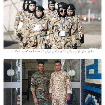
عکس های اولین زنان تکاور ارتش ایران ! / خانم کلاه کج ها غوغا ...