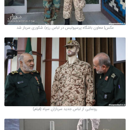
عکس| معاون باشگاه پرسپولیس در لباس رزم/ شکوری سرباز شد
رونمایی از لباس جدید سربازان سپاه (فیلم)