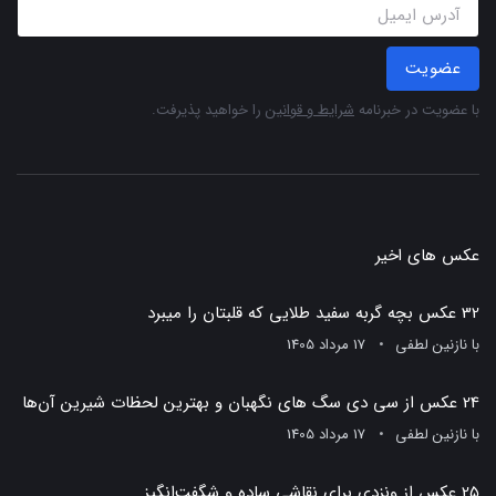
عضویت
با عضویت در خبرنامه
شرایط و قوانین
را خواهید پذیرفت.
عکس های اخیر
32 عکس بچه گربه سفید طلایی که قلبتان را میبرد
با
نازنین لطفی
17 مرداد 1405
24 عکس از سی دی سگ های نگهبان و بهترین لحظات شیرین آن‌ها
با
نازنین لطفی
17 مرداد 1405
25 عکس از ونزدی برای نقاشی ساده و شگفت‌انگیز