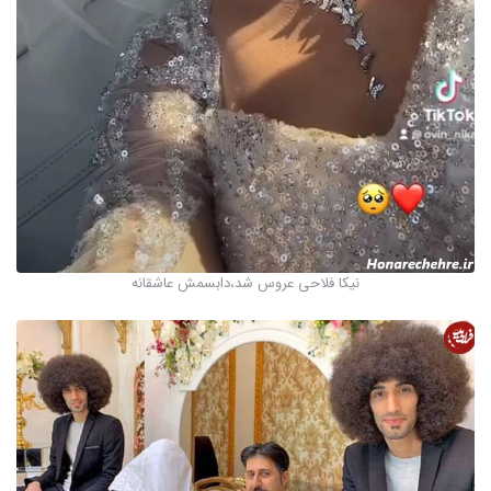
نیکا فلاحی عروس شد،دابسمش عاشقانه