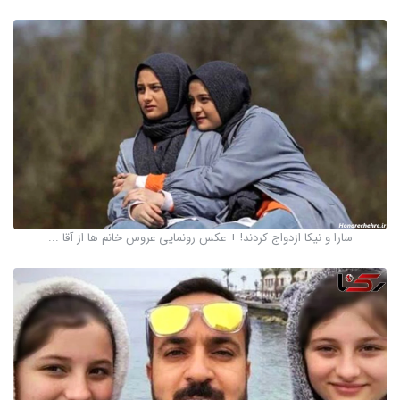
سارا و نیکا ازدواج کردند! + عکس رونمایی عروس خانم ها از آقا ...