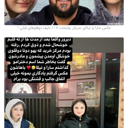
عکس سارا و نیکای سریال پایتخت 7 ! / حیف دوقلوهای قبلی !