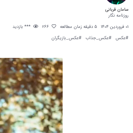
سامان قربانی
روزنامه نگار
01 فروردین 1404
5 دقیقه زمان مطالعه
266
*** بازدید
#عکس
#عکس_جذاب
#عکس_بازیگران