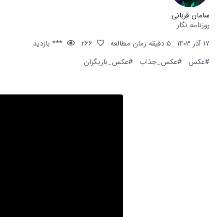
سامان قربانی
روزنامه نگار
17 آذر 1403
5 دقیقه زمان مطالعه
266
*** بازدید
#عکس
#عکس_جذاب
#عکس_بازیگران