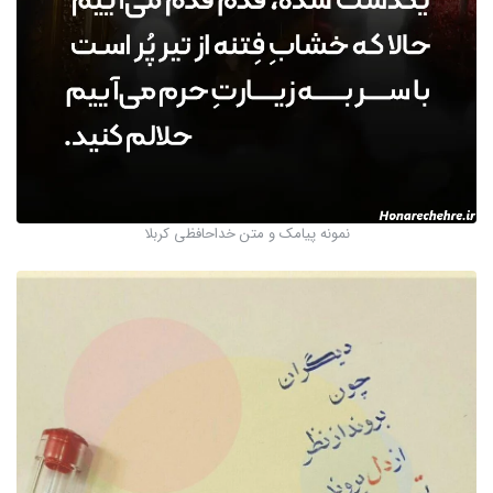
نمونه پیامک و متن خداحافظی کربلا