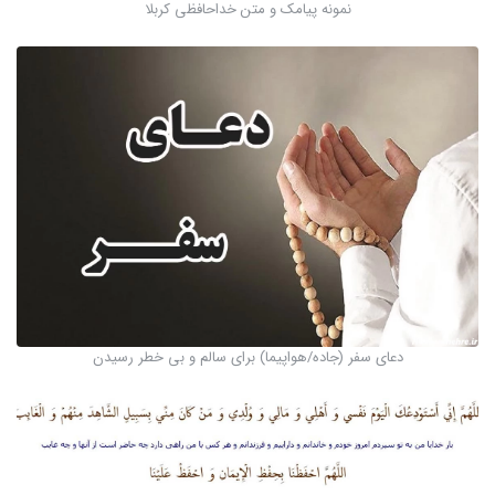
نمونه پیامک و متن خداحافظی کربلا
دعای سفر (جاده/هواپیما) برای سالم و بی خطر رسیدن