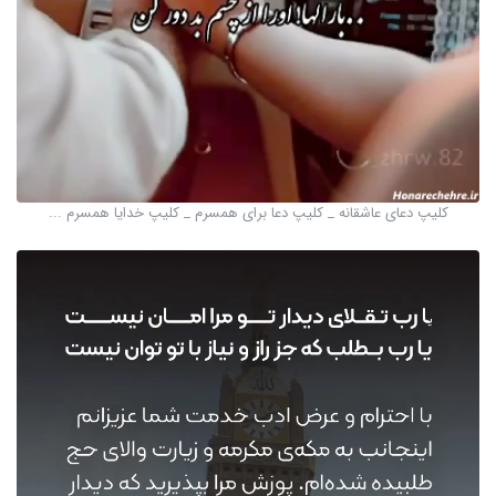
کلیپ دعای عاشقانه _ کلیپ دعا برای همسرم _ کلیپ خدایا همسرم ...