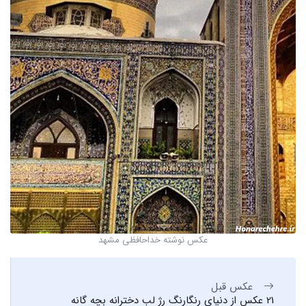
عکس نوشته خداحافظی مشهد
عکس قبل
21 عکس از دنیای رنگارنگ رژ لب دخترانه بچه گانه