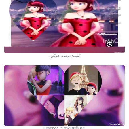
کلیپ مرینت میکس
Revenge is over💋😉 p21