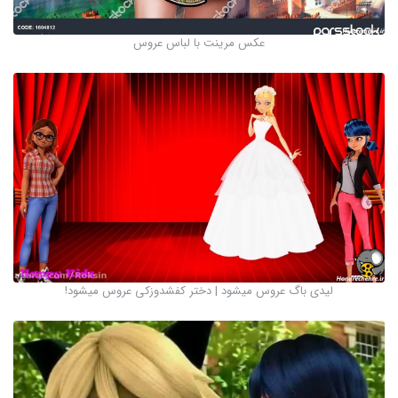
عکس مرینت با لباس عروس
لیدی باگ عروس میشود | دختر کفشدوزکی عروس میشود!