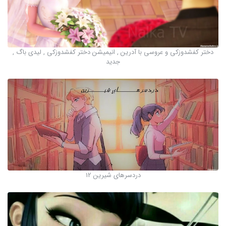
دختر کفشدوزکی و عروسی با آدرین , انیمیشن دختر کفشدوزکی , لیدی باگ ,
جدید
دردسرهای شیرین 12