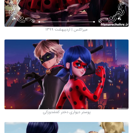
میراکلس | اردیبهشت ۱۳۹۹
پوستر دیواری دختر کفشدوزکی