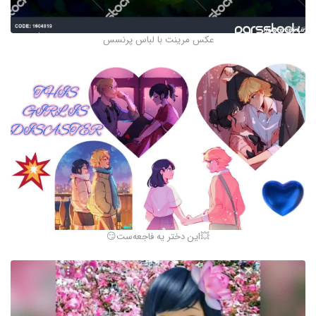
عکس مرینت با لباس پرنسس
💥این دختر یه فاجعه‌ست😏