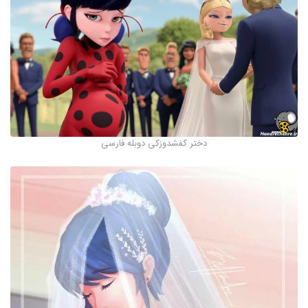
دختر کفشدوزکی دوبله فارسی