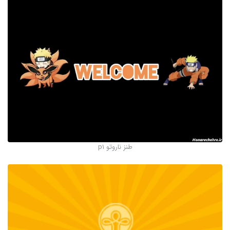
طنز ناروتو p1