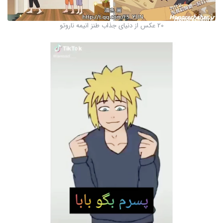
20 عکس از دنیای جذاب طنز انیمه ناروتو