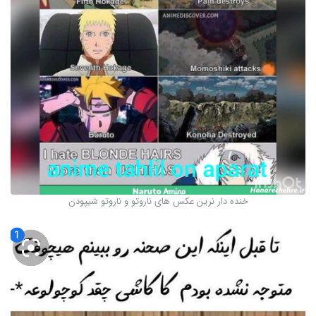
خنده دار نرین عکس های ناروتو و ناروتو شیپودن