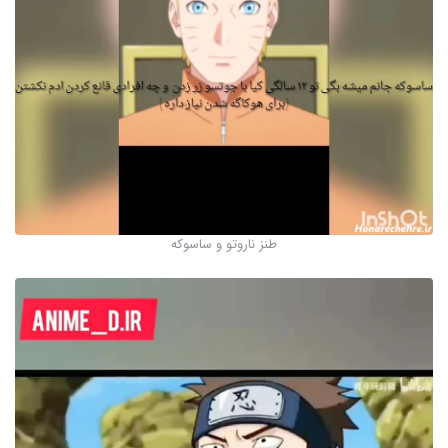
طنز ناروتو و ساسوکه