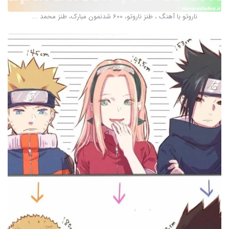
ناروتو با آهنگ ، طنز ناروتو، 600 شدنمون مبارک، طنز محمد ...