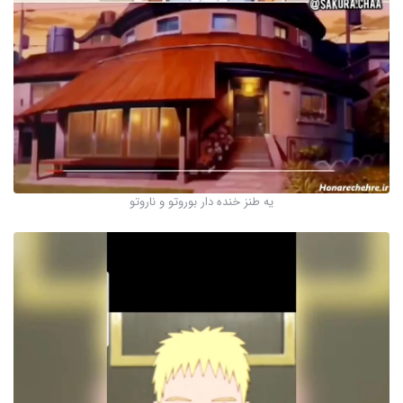
یه طنز خنده دار بوروتو و ناروتو