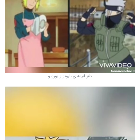
طنز انیمه ی ناروتو و بوروتو