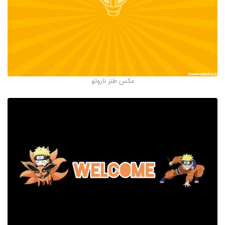
عکس طنز ناروتو