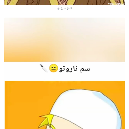
طنز ناروتو