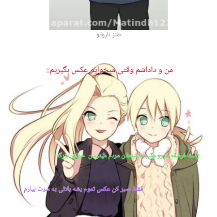
طنز ناروتو