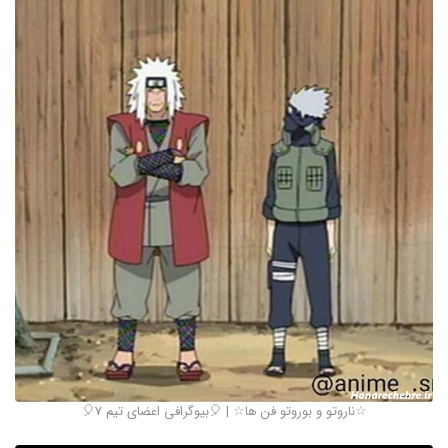
☆ناروتو و بوروتو فن ها☆ | 🎈بیوگرافی اعضای تیم 7🎈