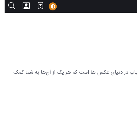
 دعوت می‌کنیم. این مجموعه شامل 24 عکس از گاو اسرائیلی زیبا و نایاب در دنیای عکس ها است که هر یک از آن‌ها به شما کمک