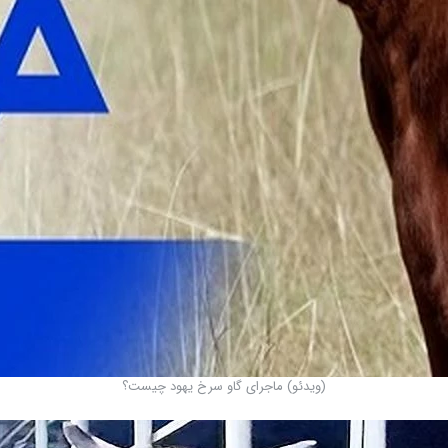
(ویدئو) ماجرای گاو سرخ یهود چیست؟