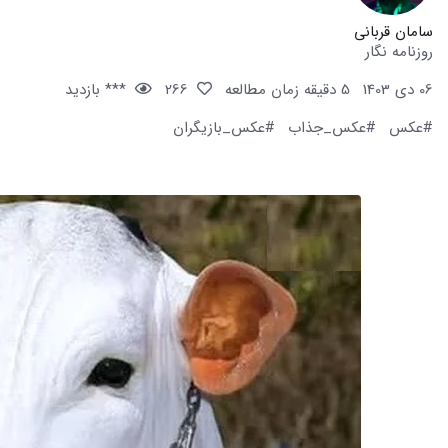
سامان قربانی
روزنامه نگار
06 دی 1403
5 دقیقه زمان مطالعه
266
*** بازدید
#عکس
#عکس_جذاب
#عکس_بازیگران