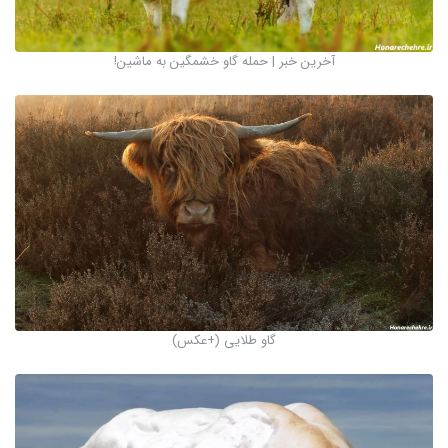
آخرین خبر | حمله گاو خشمگین به ماشین!
گاو طلایی (+عکس)