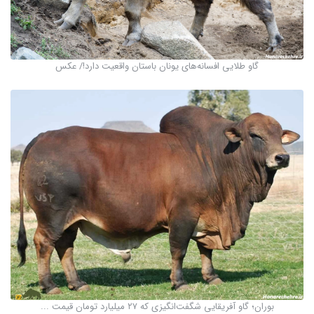
گاو طلایی افسانه‌های یونان باستان واقعیت دارد!/ عکس
بوران؛ گاو آفریقایی شگفت‌انگیزی که ۲۷ میلیارد تومان قیمت ...