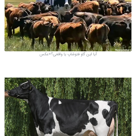
آیا این گاو فتوشاپ یا واقعی؟+عکس