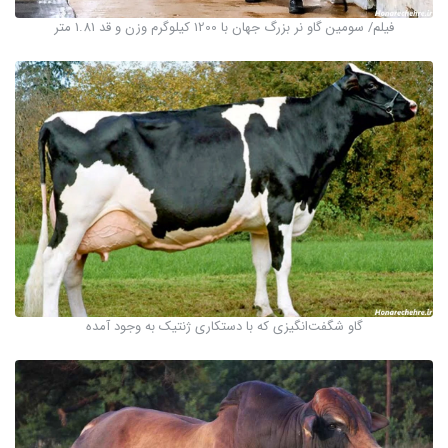
فیلم/ سومین گاو نر بزرگ جهان با 1200 کیلوگرم وزن و قد 1.81 متر
گاو شگفت‌انگیزی که با دستکاری ژنتیک به وجود آمده