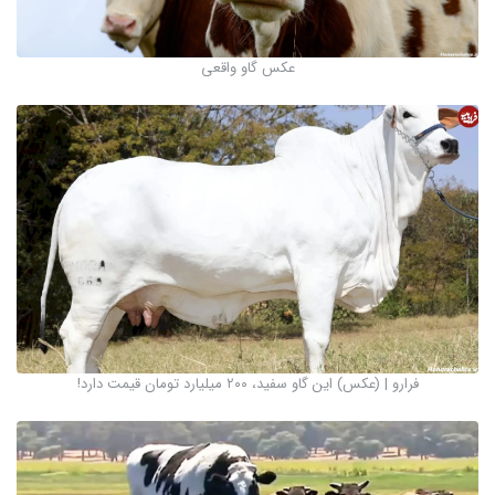
عکس گاو واقعی
فرارو | (عکس) این گاو سفید، ۲۰۰ میلیارد تومان قیمت دارد!