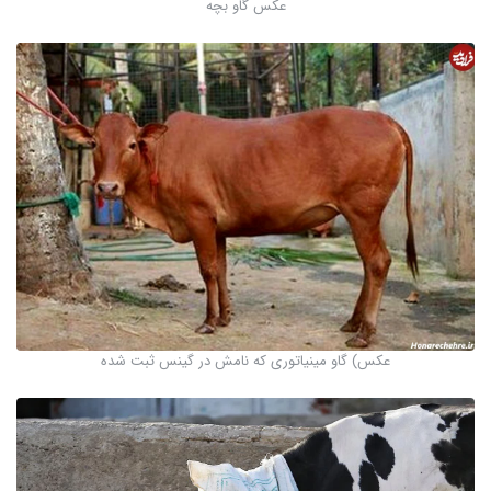
عکس گاو بچه
عکس) گاو مینیاتوری که نامش در گینس ثبت شده