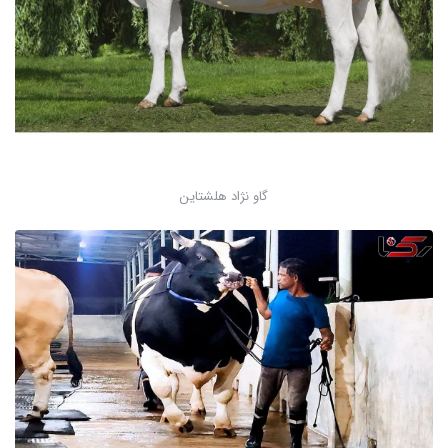
گاو نژاد هلشتاین