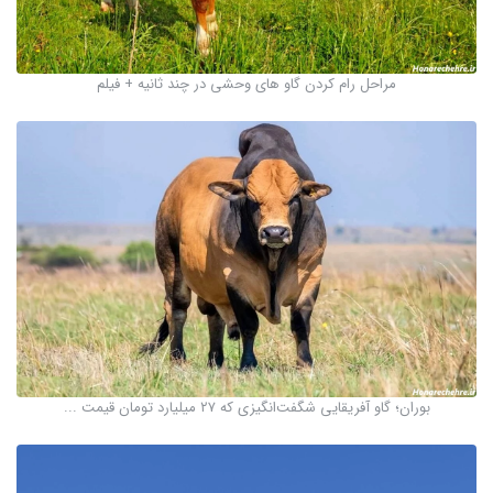
مراحل رام کردن گاو های وحشی در چند ثانیه + فیلم
بوران؛ گاو آفریقایی شگفت‌انگیزی که ۲۷ میلیارد تومان قیمت ...