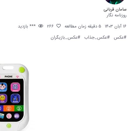
سامان قربانی
روزنامه نگار
16 آبان 1403
5 دقیقه زمان مطالعه
266
*** بازدید
#عکس
#عکس_جذاب
#عکس_بازیگران