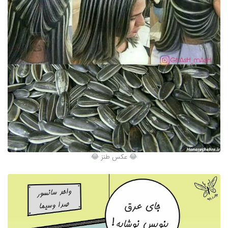
😂 عکس طنز 😂