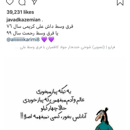
فرارو | (تصویر) شوخی خنده‌دار جواد کاظمیان با فرق وسط علی ...