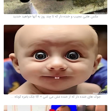
عکس هایی عجیب و خنده دار که تا چند روز به آنها خواهید خندید
جوک های خنده دار که از خنده غش می کنی + 🤣 جُک بامزه کوتاه ...