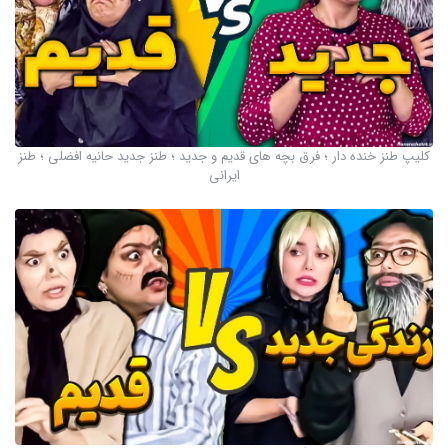
کلیپ طنز خنده دار ؛ فرق بچه های قدیم و جدید ؛ طنز جدید حانیه افضلی ؛ طنز
ایرانی