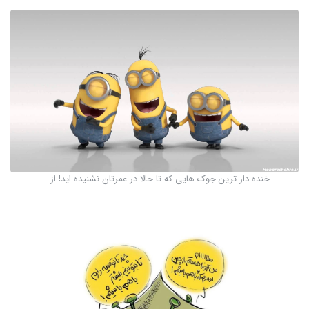
خنده دار ترین جوک هایی که تا حالا در عمرتان نشنیده اید! از ...