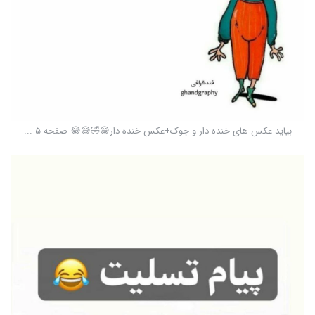
بيايد عکس های خنده دار و جوک+عکس خنده دار😁🤣😅😂 صفحه 5 ...