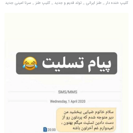
کلیپ خنده دار _ طنز ایرانی _ تولد قدیم و جدید _ کلیپ طنز _ سرنا امینی جدید