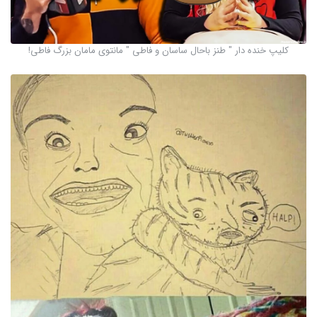
کلیپ خنده دار " طنز باحال ساسان و فاطی " مانتوی مامان بزرگ فاطی!