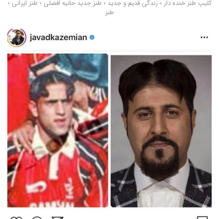
کلیپ طنز خنده دار ؛ زندگی قدیم و جدید ؛ طنز جدید حانیه افضلی ؛ طنز ایرانی ؛
طنز