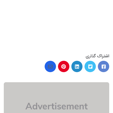
36 عکس از ماه ها خنده دار که لبخند را به لبانتان می آورد
اشتراک گذاری