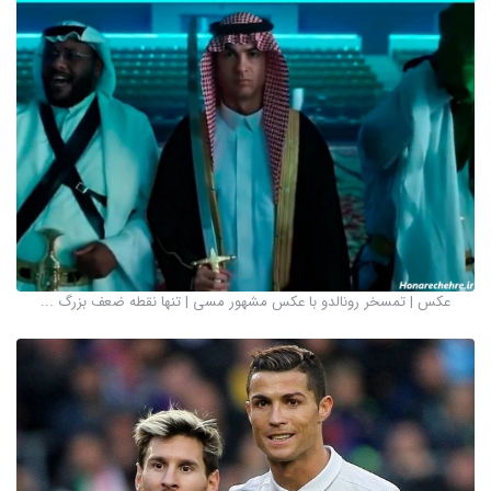
عکس | تمسخر رونالدو با عکس مشهور مسی | تنها نقطه ضعف بزرگ ...