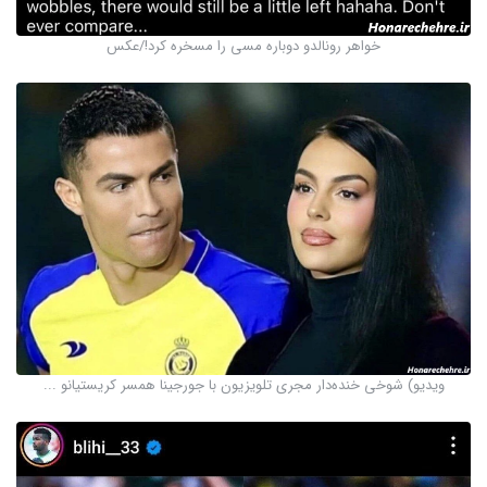
خواهر رونالدو دوباره مسی را مسخره کرد!/عکس
ویدیو) شوخی خنده‌دار مجری تلویزیون با جورجینا همسر کریستیانو ...