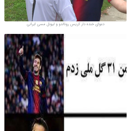
دعوای خنده دار کریس رونالدو و لیونل مسی ایرانی