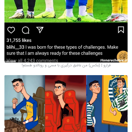
فرارو | (عکس) من عاشق درگیری با مسی و رونالدو هستم!