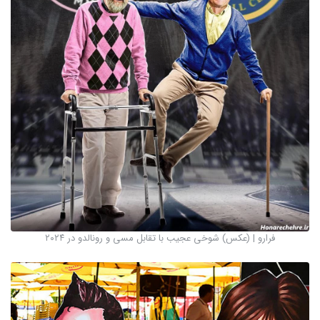
فرارو | (عکس) شوخی عجیب با تقابل مسی و رونالدو در ۲۰۲۴