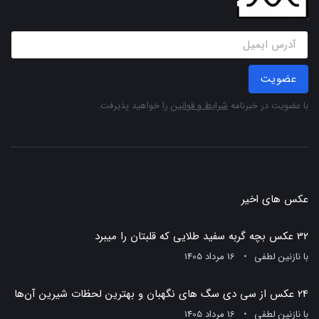
عضویت
با عضویت در خبرنامه
شرایط و قوانین
را خواهید پذیرفت.
عکس های اخیر
32 عکس بچه گربه سفید طلایی که قلبتان را میبرد
با
نازنین لطفی
16 مرداد 1405
24 عکس از سی دی سگ های نگهبان و بهترین لحظات شیرین آن‌ها
با
نازنین لطفی
16 مرداد 1405