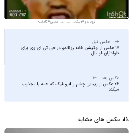
رونالدو=لایک..............مسی=کامنت
عکس قبل
17 عکس از لوکیشن خانه رونالدو در جی تی ای وی برای
طرفداران فوتبال
عکس بعد
26 عکس از زیبایی چشم و ابرو فیک که همه را مجذوب
میکند
عکس های مشابه