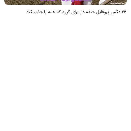
33 عکس از خنده ها و لحظات شاد برای استوری های جذاب