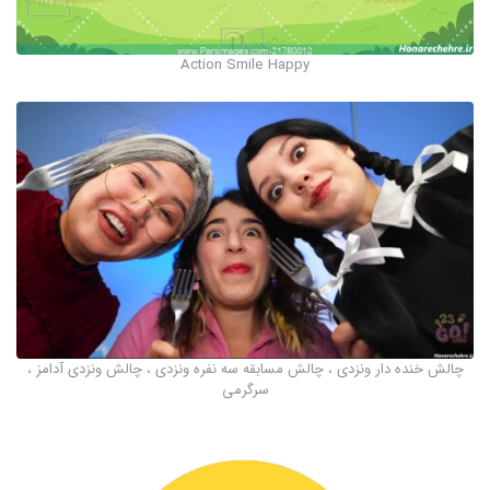
Action Smile Happy
چالش خنده دار ونزدی ، چالش مسابقه سه نفره ونزدی ، چالش ونزدی آدامز ،
سرگرمی