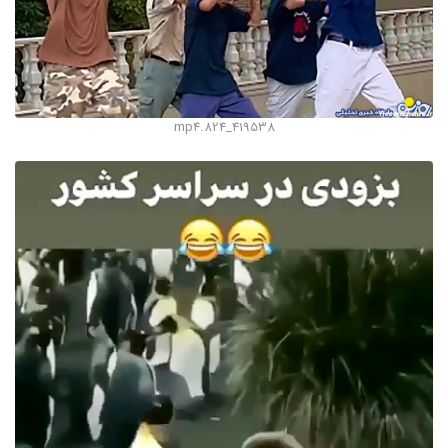
419538_824.mp4