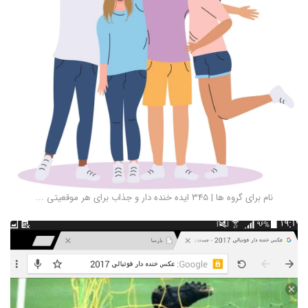
نام برای گروه ها | 345 ایده خنده دار و جذاب برای هر موقعیتی ...