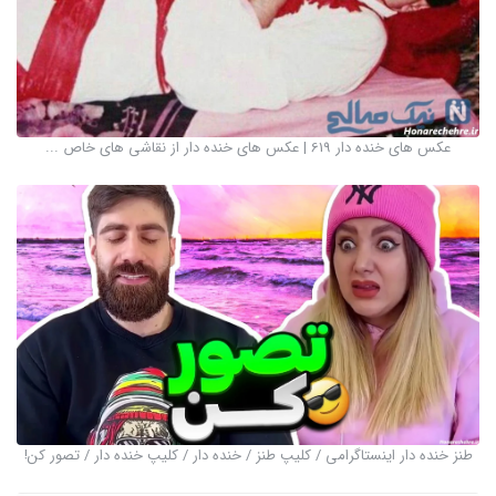
عکس های خنده دار 619 | عکس های خنده دار از نقاشی های خاص ...
طنز خنده دار اینستاگرامی / کلیپ طنز / خنده دار / کلیپ خنده دار / تصور کن!