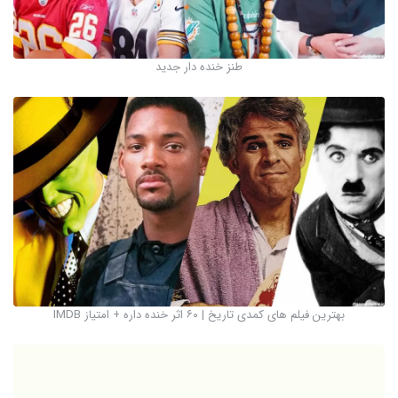
طنز خنده دار جدید
بهترین فیلم های کمدی تاریخ | ۶۰ اثر خنده داره + امتیاز IMDB