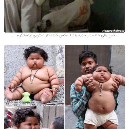
عکس های خنده دار جدید 98 + عکس خنده دار استوری اینستاگرام ...