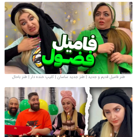
طنز فامیل قدیم و جدید | طنز جدید ساسان ‌| کلیپ خنده دار | طنز باحال