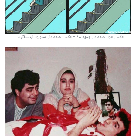
عکس های خنده دار جدید 98 + عکس خنده دار استوری اینستاگرام ...