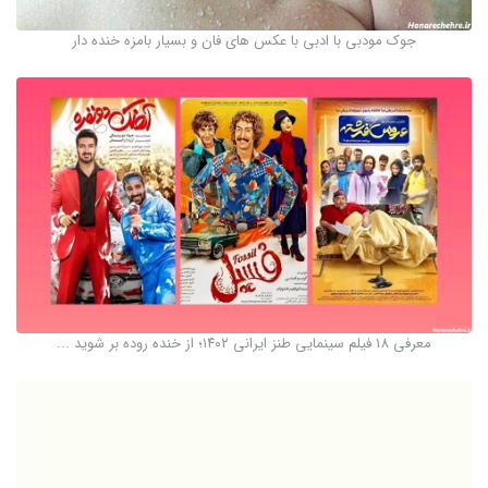
جوک مودبی با ادبی با عکس های فان و بسیار بامزه خنده دار
معرفی 18 فیلم سینمایی طنز ایرانی ۱۴۰۲؛ از خنده روده بر شوید ...