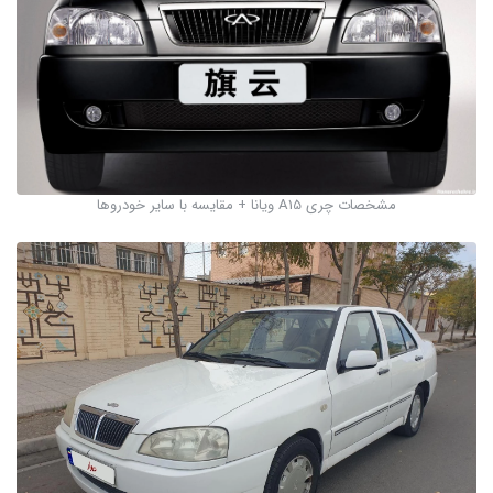
مشخصات چری A15 ویانا + مقایسه با سایر خودروها