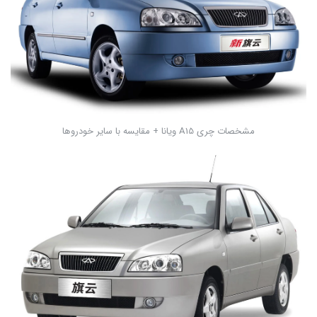
مشخصات چری A15 ویانا + مقایسه با سایر خودروها