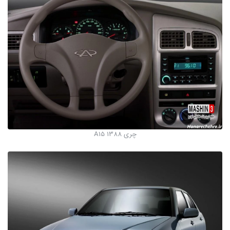
چری A15 1388