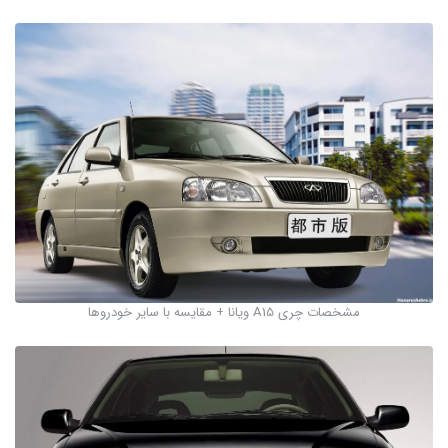
مشخصات چری A15 ویانا + مقایسه با سایر خودروها