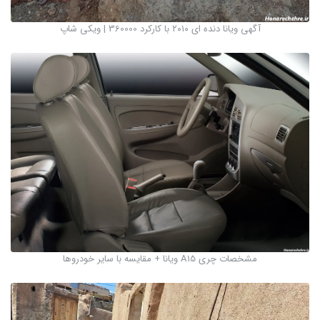
آگهی ویانا دنده ای ۲۰۱۰ با کارکرد 360000 | ویکی شاپ
مشخصات چری A15 ویانا + مقایسه با سایر خودروها