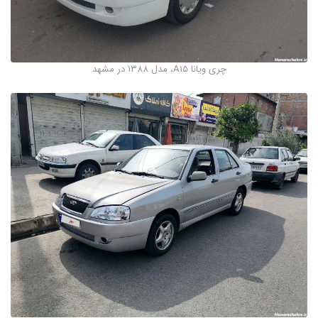
چری ویانا A15، مدل ۱۳۸۸ در مشهد