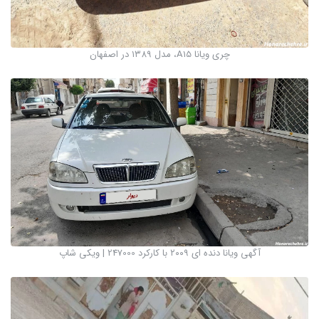
چری ویانا A15، مدل ۱۳۸۹ در اصفهان
آگهی ویانا دنده ای ۲۰۰۹ با کارکرد 247000 | ویکی شاپ