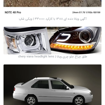
آگهی ویانا دنده ای ۱۳۸۸ با کارکرد 330000 | ویکی شاپ
طلق چراغ جلو چری ویانا | chery viana headlight lens