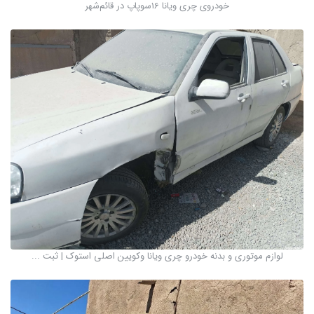
خودروی چری ویانا 16سوپاپ در قائم‌شهر
لوازم موتوری و بدنه خودرو چری ویانا وکویین اصلی استوک | ثبت ...