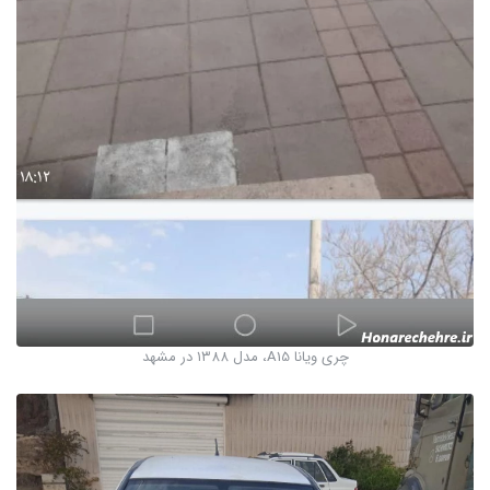
چری ویانا A15، مدل ۱۳۸۸ در مشهد