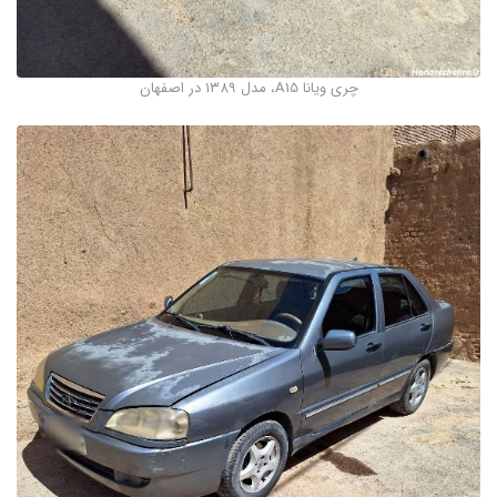
چری ویانا A15، مدل ۱۳۸۹ در اصفهان