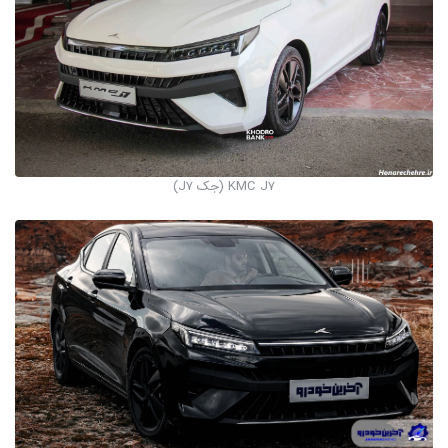
KMC J7 (جک J7)