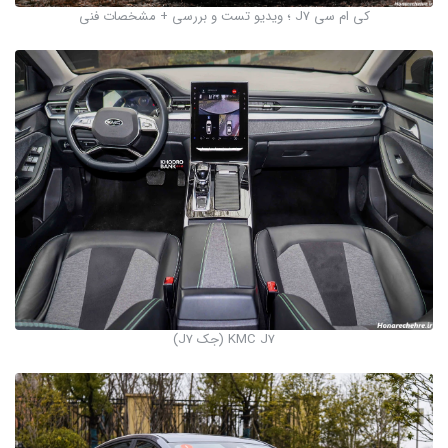
کی ام سی J7 ؛ ویدیو تست و بررسی + مشخصات فنی
KMC J7 (جک J7)