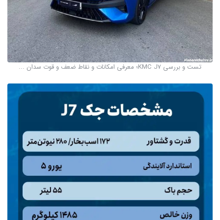
تست و بررسی KMC J7؛ معرفی امکانات و نقاط ضعف و قوت سدان ...