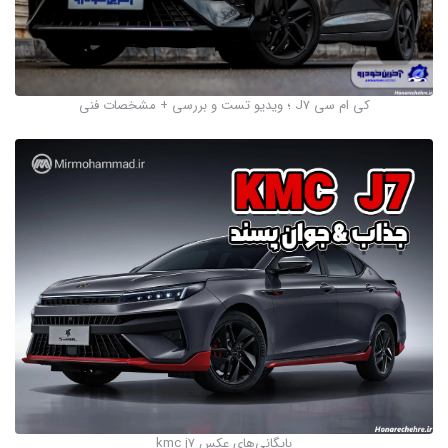
کی ام سی J7 ؛ ویدیو تست و بررسی + مشخصات فنی
بایگانی‌های عکس kmc j7