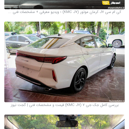
کی ام سی J7 کرمان موتور (KMC J7) ؛ ویدیو معرفی + مشخصات فنی ...
بررسی کامل جک جی ۷ (KMC J7) قیمت و مشخصات فنی | گجت نیوز