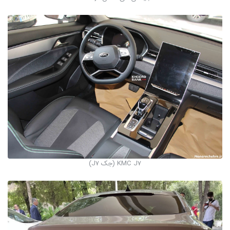
KMC J7 (جک J7)