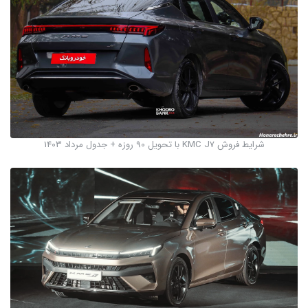
شرایط فروش KMC J7 با تحویل 90 روزه + جدول مرداد 1403