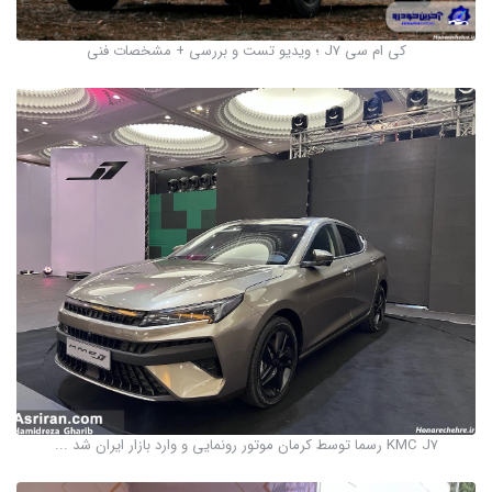
کی ام سی J7 ؛ ویدیو تست و بررسی + مشخصات فنی
KMC J7 رسما توسط کرمان موتور رونمایی و وارد بازار ایران شد ...