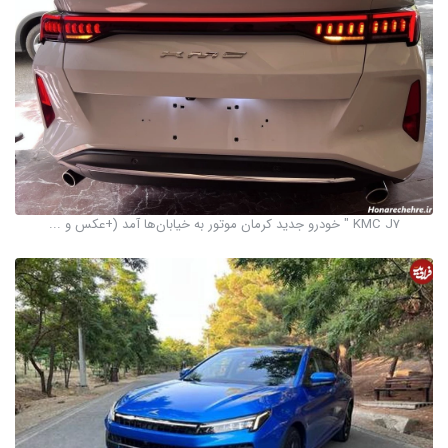
KMC J7 " خودرو جدید کرمان موتور به خیابان‌ها آمد (+عکس و ...