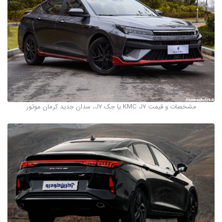
مشخصات و قیمت KMC J7 یا جک J7، سدان جدید کرمان موتور