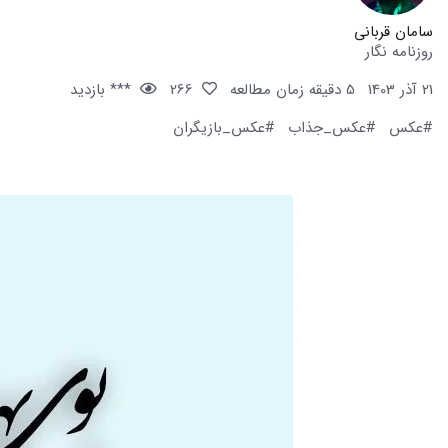
سامان قربانی
روزنامه نگار
21 آذر 1403
5 دقیقه زمان مطالعه
266
*** بازدید
#عکس
#عکس_جذاب
#عکس_بازیگران