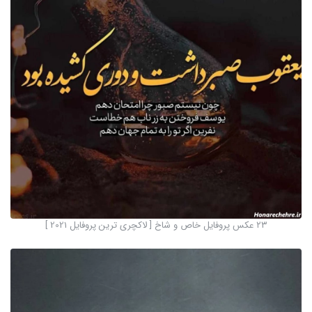
۲۳ عکس پروفایل خاص و شاخ [ لاکچری ترین پروفایل 2021 ]