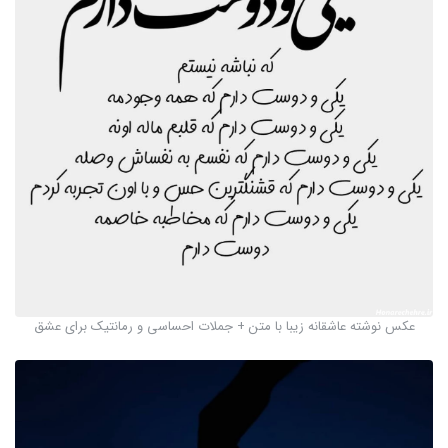
عکس نوشته عاشقانه زیبا با متن + جملات احساسی و رمانتیک برای عشق