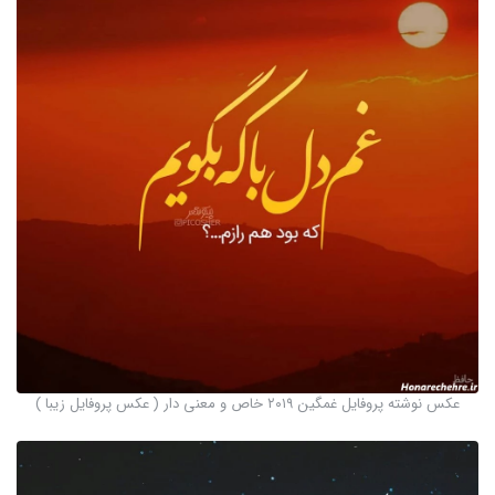
عکس نوشته پروفایل غمگین ۲۰۱۹ خاص و معنی دار ( عکس پروفایل زیبا )