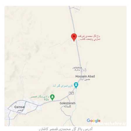
آدرس باغ گل محمدی قمصر کاشان