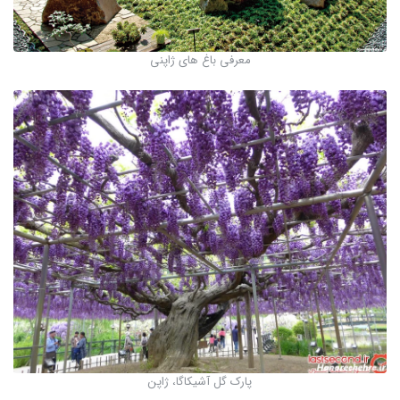
معرفی باغ های ژاپنی
پارک گل آشیکاگا، ژاپن