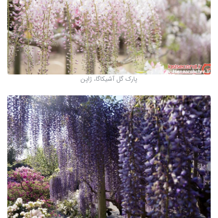
پارک گل آشیکاگا، ژاپن