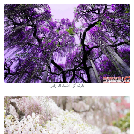
پارک گل آشیکاگا، ژاپن