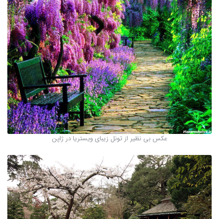
عکس بی نظیر از تونل زیبای ویستریا در ژاپن