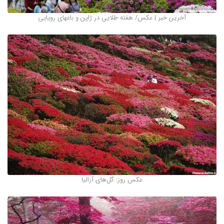
آخرین خبر | عکس/ هفته طلایی در ژاپن و باغهای رویایی
عکس روز: گل‌های آزالیا