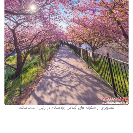
تصاویری از شکوفه های گیلاس زودهنگام در ژاپن | لست‌سکند