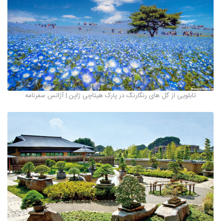
تابلویی از گل های رنگارنگ در پارک هیتاچی ژاپن | آژانس سفرنامه