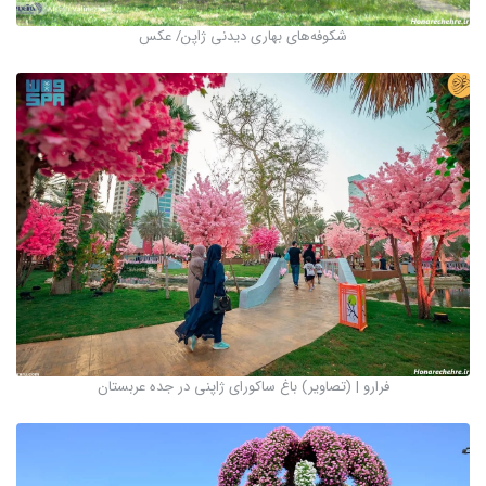
شکوفه‌های بهاری دیدنی ژاپن/ عکس
فرارو | (تصاویر) باغ ساکوراى ژاپنى در جده عربستان