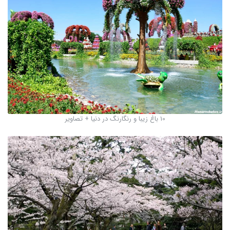
10 باغ زیبا و رنگارنگ در دنیا + تصاویر