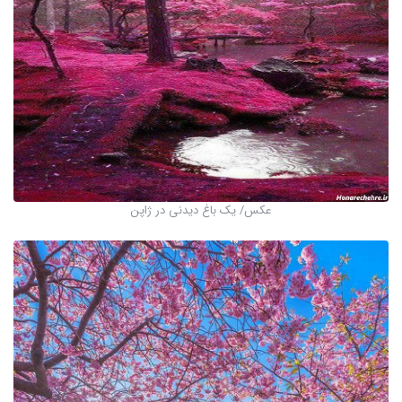
عکس/ یک باغ دیدنی در ژاپن