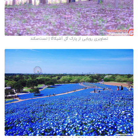
تصاویری رویایی از پارک گل آشیکاگا | لست‌سکند