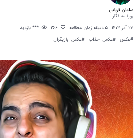
سامان قربانی
روزنامه نگار
23 آذر 1403
5 دقیقه زمان مطالعه
266
*** بازدید
#عکس
#عکس_جذاب
#عکس_بازیگران