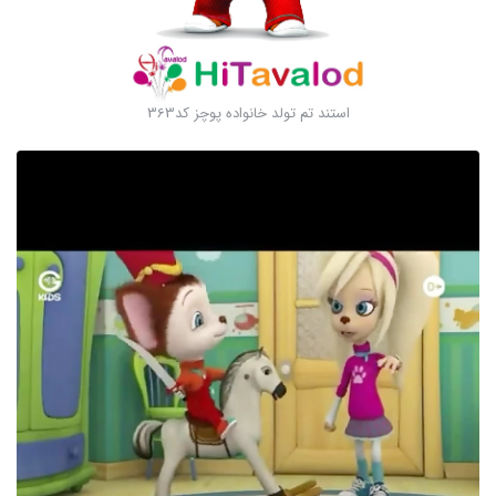
استند تم تولد خانواده پوچز کد363