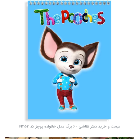
قیمت و خرید دفتر نقاشی 60 برگ مدل خانواده پوچز کد N252