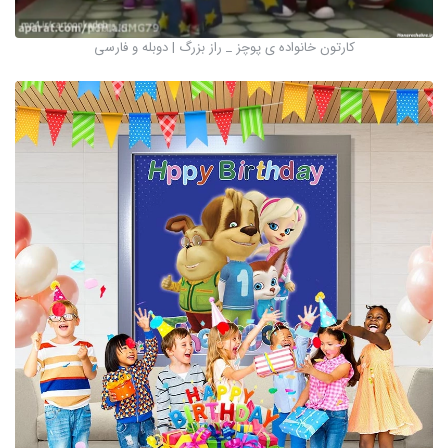
کارتون خانواده ی پوچز _ راز بزرگ | دوبله و فارسی