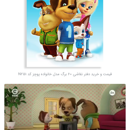
قیمت و خرید دفتر نقاشی 60 برگ مدل خانواده پوچز کد N251