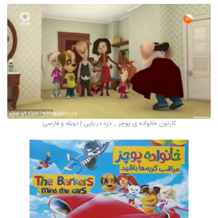
کارتون خانواده ی پوچز _ دزد دریایی | دوبله و فارسی