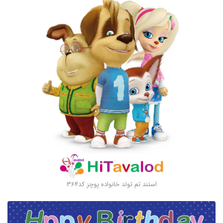
استند تم تولد خانواده پوچز کد364