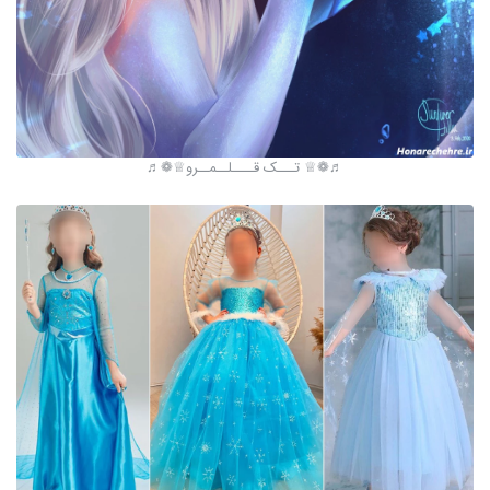
♬❁♕ تـــک قــــلــمــرو♕❁♬