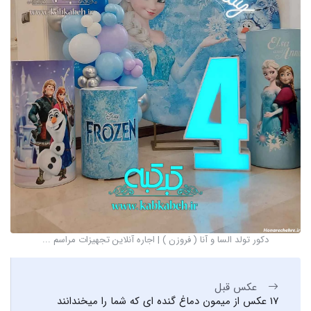
دکور تولد السا و آنا ( فروزن ) | اجاره آنلاین تجهیزات مراسم ...
عکس قبل
17 عکس از میمون دماغ گنده ای که شما را میخندانند