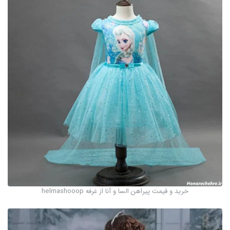
خرید و قیمت پیراهن السا و آنا از غرفه helmashooop