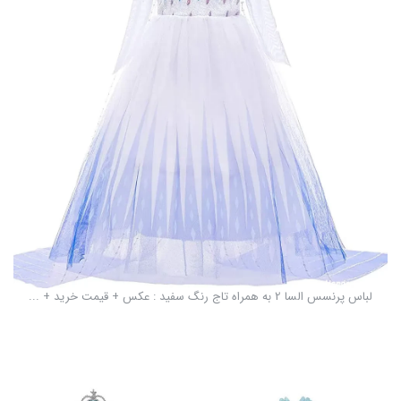
لباس پرنسس السا 2 به همراه تاج رنگ سفید : عکس + قیمت خرید + ...