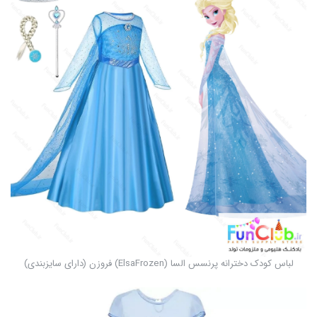
لباس کودک دخترانه پرنسس السا (ElsaFrozen) فروزن (دارای سایزبندی)