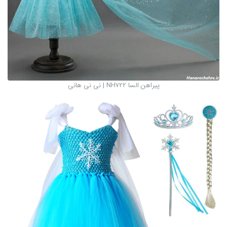
پیراهن السا NH722 | نی نی هانی