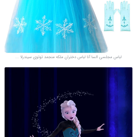
لباس مجلسی السا آنا لباس دختران ملکه منجمد توتوی سیندرلا ...