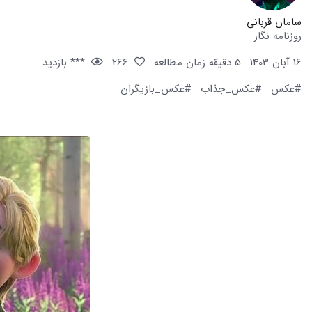
سامان قربانی
روزنامه نگار
16 آبان 1403
5 دقیقه زمان مطالعه
266
*** بازدید
#عکس
#عکس_جذاب
#عکس_بازیگران