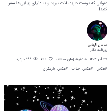
عنوانی که دوست دارید، لذت ببرید و به دنیای زیبایی‌ها سفر
کنید!
سامان قربانی
روزنامه نگار
27 آذر 1403
5 دقیقه زمان مطالعه
266
*** بازدید
#عکس
#عکس_جذاب
#عکس_بازیگران