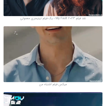
نقد فیلم My Fault 2023 ؛ یک فیلم تینیجری معمولی
میکس فیلم اشتباه من