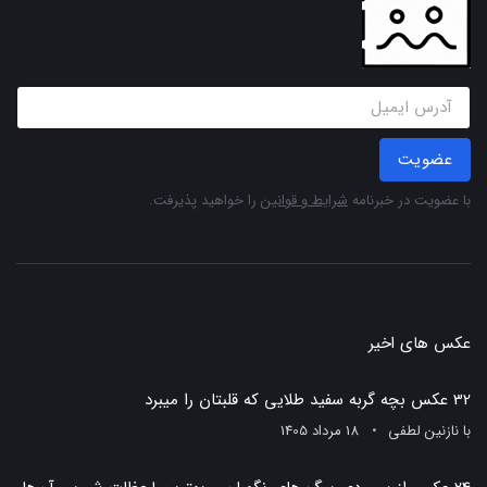
عضویت
با عضویت در خبرنامه
شرایط و قوانین
را خواهید پذیرفت.
عکس های اخیر
32 عکس بچه گربه سفید طلایی که قلبتان را میبرد
با
نازنین لطفی
18 مرداد 1405