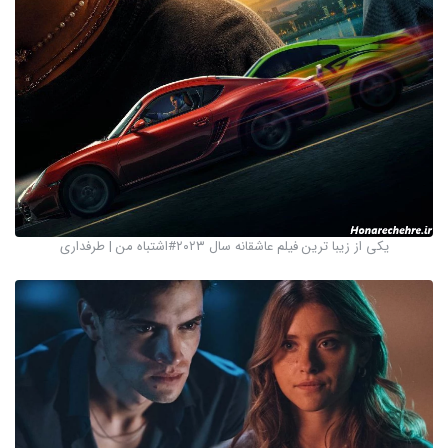
یکی از زیبا ترین فیلم عاشقانه سال ۲۰۲۳#اشتباه من | طرفداری