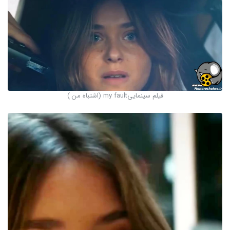
فیلم سینماییmy fault (اشتباه من )