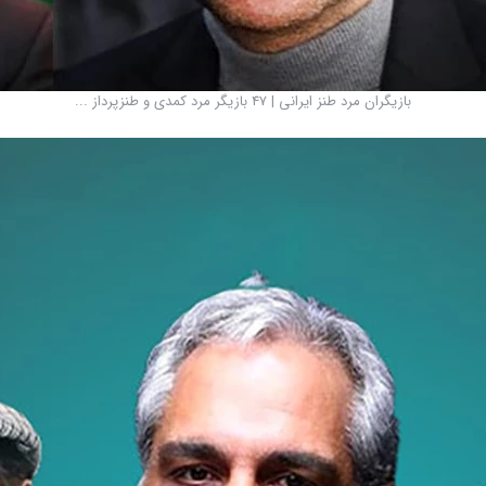
بازیگران مرد طنز ایرانی | 47 بازیگر مرد کمدی و طنزپرداز ...