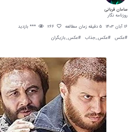
سامان قربانی
روزنامه نگار
16 آبان 1403
5 دقیقه زمان مطالعه
266
*** بازدید
#عکس
#عکس_جذاب
#عکس_بازیگران