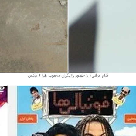
شام ایرانی» با حضور بازیگران محبوب طنز + عکس