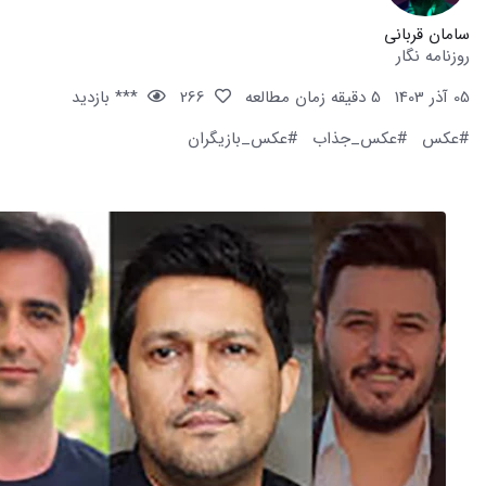
سامان قربانی
روزنامه نگار
05 آذر 1403
5 دقیقه زمان مطالعه
266
*** بازدید
#عکس
#عکس_جذاب
#عکس_بازیگران