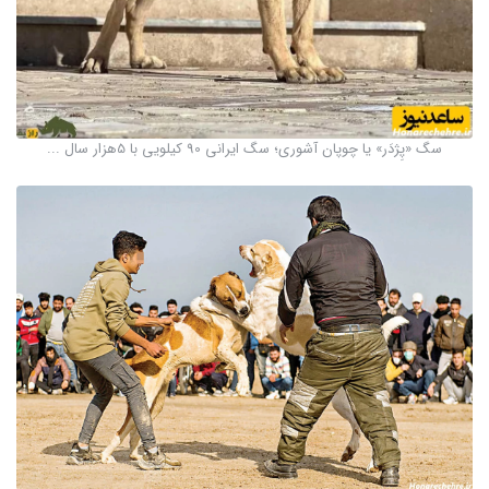
سگ «پِژدَر» یا چوپان آشوری؛ سگ ایرانی 90 کیلویی با 5هزار سال ...