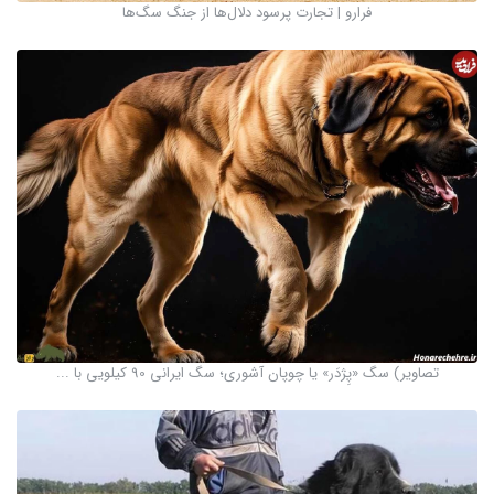
فرارو | تجارت پرسود دلال‌ها از جنگ سگ‌ها
تصاویر) سگ «پِژدَر» یا چوپان آشوری؛ سگ ایرانی 90 کیلویی با ...