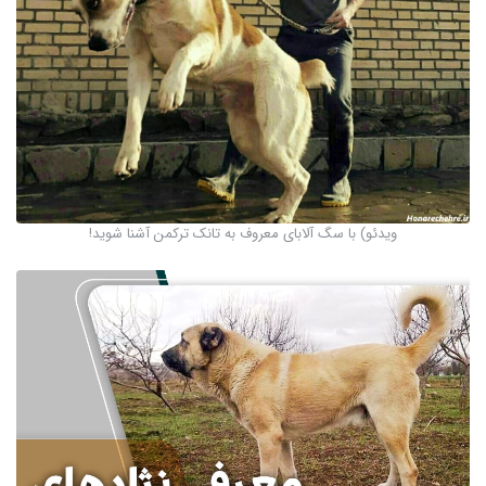
ویدئو) با سگ آلابای معروف به تانک ترکمن آشنا شوید!