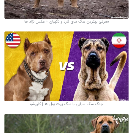
معرفی بهترین سگ های گارد و نگهبان + عکس نژاد ها
جنگ سگ سرابی با سگ پیت بول 🔥 | کلیپشو