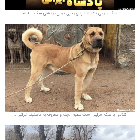
سگ سرابی پادشاه ایرانی/ قوی ترین نژادهای سگ + فیلم
آشنایی با سگ سرابی، سگ عظیم الجثه و معروف به ماستیف ایرانی ...