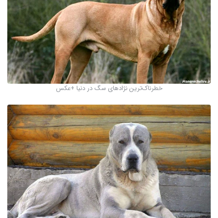
خطرناک‌ترین نژادهای سگ در دنیا +عکس