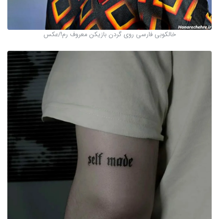
خالکوبی فارسی روی گردن بازیکن معروف رم!/عکس