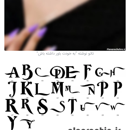
تاتو نوشته "به خودت باور داشته باش"