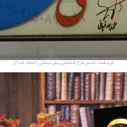
خرید،قیمت تندیس فارغ التحصیلی پیش دبستانی | انتخاب ایده آل