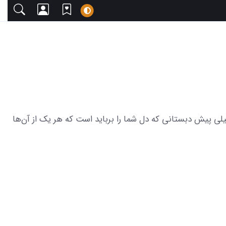
با دعوت می‌کنیم. این مجموعه شامل 18 عکس طرح عکس فارغ التحصیلی پیش دبستانی که دل شما را برباید است که هر یک از آن‌ها