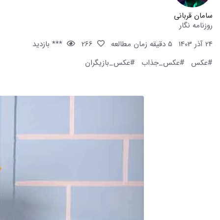
سامان قربانی
روزنامه نگار
24 آذر 1403
5 دقیقه زمان مطالعه
266
*** بازدید
#عکس
#عکس_جذاب
#عکس_بازیگران