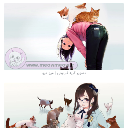
تصویر گربه کارتونی | میو میو