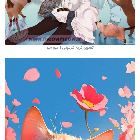
تصویر گربه کارتونی | میو میو