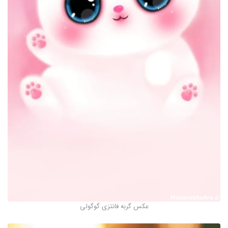
عکس گربه فانتزی گوگولی