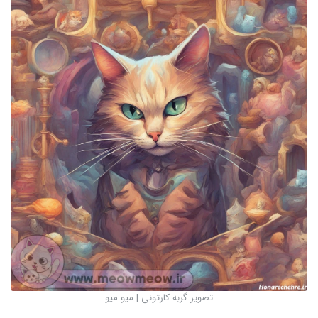
تصویر گربه کارتونی | میو میو