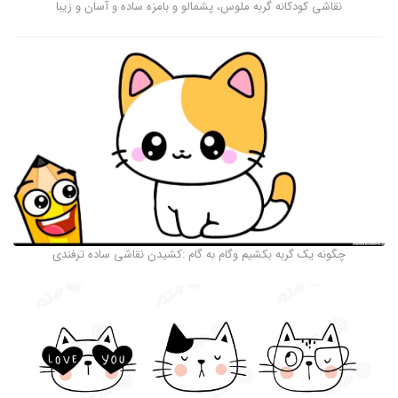
نقاشی کودکانه گربه ملوس، پشمالو و بامزه ساده و آسان و زیبا
چگونه یک گربه بکشیم وگام به گام :کشیدن نقاشی ساده ترفندی