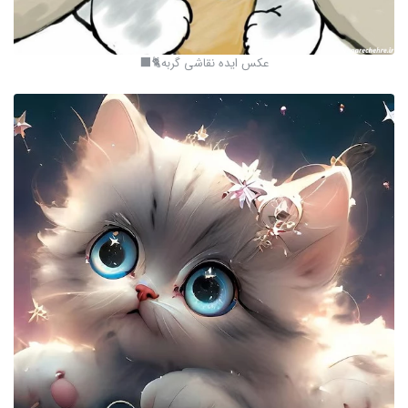
عکس ایده نقاشی گربه🐈‍⬛