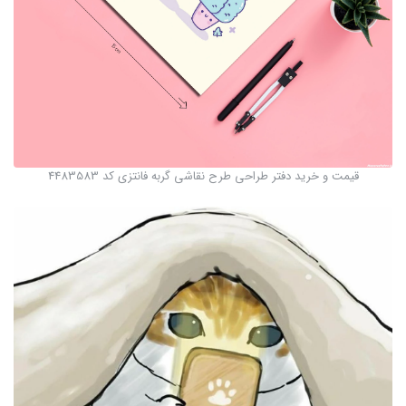
قیمت و خرید دفتر طراحی طرح نقاشی گربه فانتزی کد 4483583