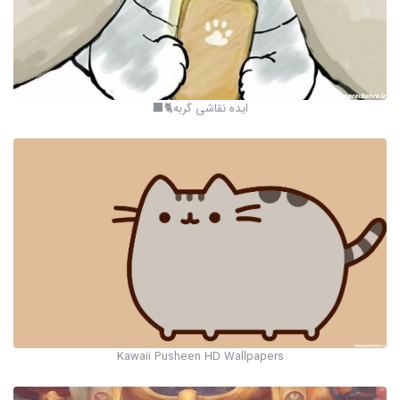
ایده نقاشی گربه🐈‍⬛
Kawaii Pusheen HD Wallpapers