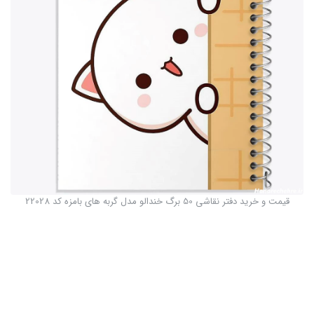
قیمت و خرید دفتر نقاشی 50 برگ خندالو مدل گربه های بامزه کد 22028