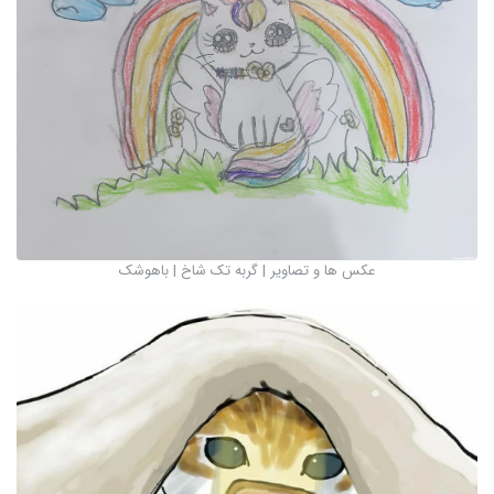
عکس ها و تصاویر | گربه تک شاخ | باهوشک