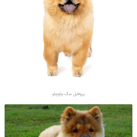
پروفایل سگ چاوچاو