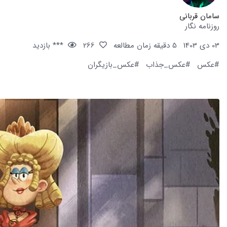
سامان قربانی
روزنامه نگار
03 دی 1403
5 دقیقه زمان مطالعه
266
*** بازدید
#عکس
#عکس_جذاب
#عکس_بازیگران