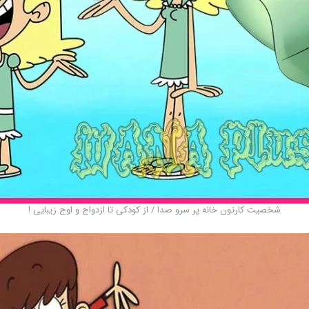
شخصیت کارتون خانه پر سرو صدا / از کودکی تا ازدواج و اوج زیبایی !