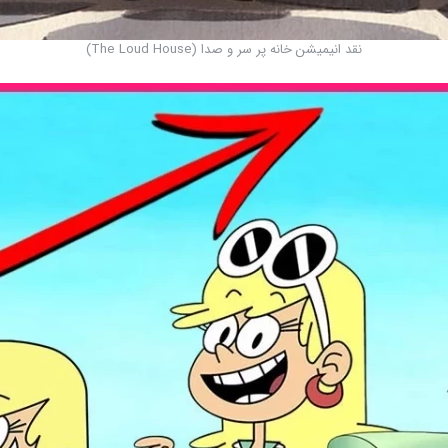
نقد انیمیشن خانه پر سر و صدا (The Loud House)