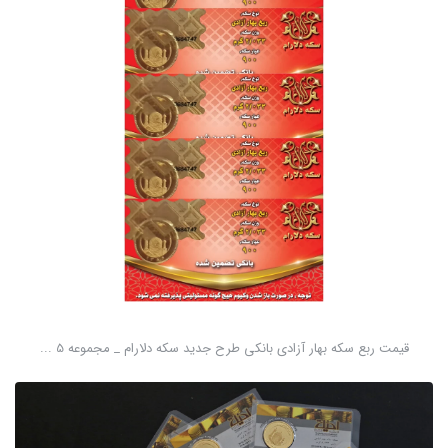
قیمت ربع سکه بهار آزادی بانکی طرح جدید سکه دلارام _ مجموعه 5 ...