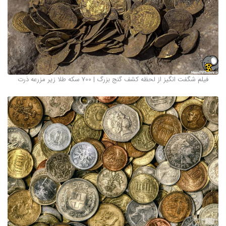
فیلم شگفت انگیز از لحظه کشف گنج بزرگ | 700 سکه طلا زیر مزرعه ذرت