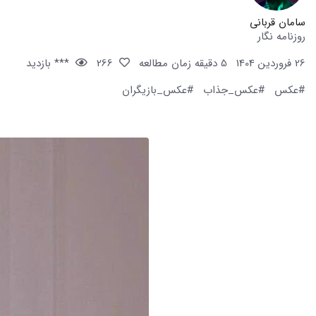
سامان قربانی
روزنامه نگار
26 فروردین 1404
5 دقیقه زمان مطالعه
266
*** بازدید
#عکس
#عکس_جذاب
#عکس_بازیگران