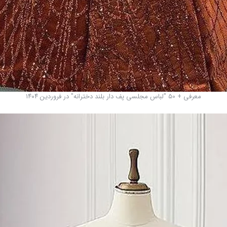
معرفی + 50 "لباس مجلسی پف دار بلند دخترانه" در فروردین ۱۴۰۴