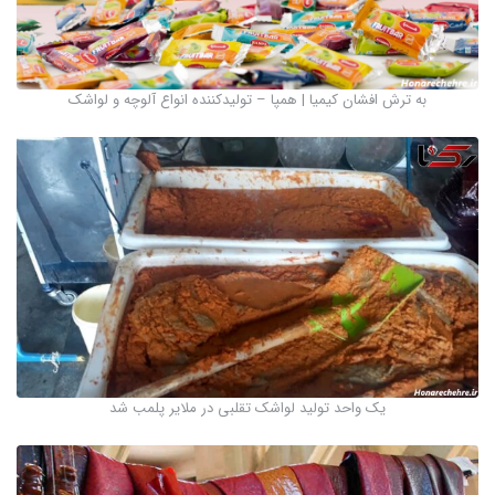
به ترش افشان کیمیا | همپا – تولیدکننده انواع آلوچه و لواشک
یک واحد تولید لواشک تقلبی در ملایر پلمب شد