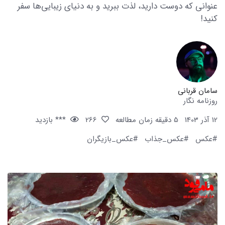
عنوانی که دوست دارید، لذت ببرید و به دنیای زیبایی‌ها سفر
کنید!
سامان قربانی
روزنامه نگار
12 آذر 1403
5 دقیقه زمان مطالعه
266
*** بازدید
#عکس
#عکس_جذاب
#عکس_بازیگران