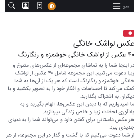
منو
عکس لواشک خانگی
40 عکس از لواشک خانگی خوشمزه و رنگارنگ
در اینجا شما را به تماشای مجموعه‌ای از عکس‌های متنوع و
زیبا دعوت می‌کنیم. این مجموعه شامل 40 عکس از لواشک
خانگی خوشمزه و رنگارنگ است که هر یک از آن‌ها به شما
کمک می‌کند تا احساسات و افکار خود را به تصویر بکشید و با
دیگران به اشتراک بگذارید.
ما امیدواریم که با دیدن این عکس‌ها، الهام بگیرید و به
یادآوری لحظات زیبا و خاص زندگی بپردازید.
هر عکس داستانی برای گفتن دارد و می‌تواند شما را به دنیای
جدیدی ببرد.
از شما دعوت می‌کنیم که با گشت و گذار در این مجموعه، از هر