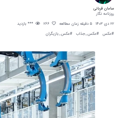
سامان قربانی
روزنامه نگار
22 دی 1403
5 دقیقه زمان مطالعه
266
*** بازدید
#عکس
#عکس_جذاب
#عکس_بازیگران