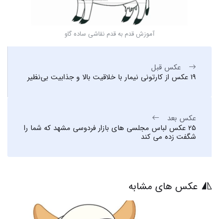
آموزش قدم به قدم نقاشی ساده گاو
عکس قبل
19 عکس از کارتونی نیمار با خلاقیت بالا و جذابیت بی‌نظیر
عکس بعد
25 عکس لباس مجلسی های بازار فردوسی مشهد که شما را
شگفت زده می کند
عکس های مشابه