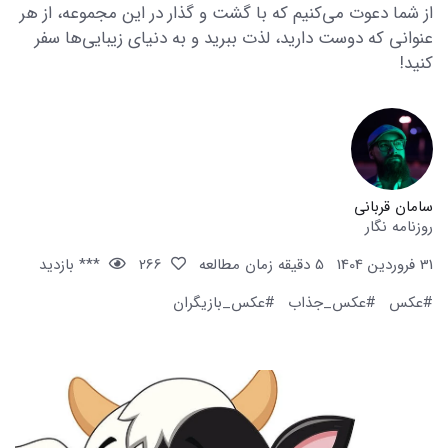
از شما دعوت می‌کنیم که با گشت و گذار در این مجموعه، از هر
عنوانی که دوست دارید، لذت ببرید و به دنیای زیبایی‌ها سفر
کنید!
سامان قربانی
روزنامه نگار
31 فروردین 1404
5 دقیقه زمان مطالعه
266
*** بازدید
#عکس
#عکس_جذاب
#عکس_بازیگران