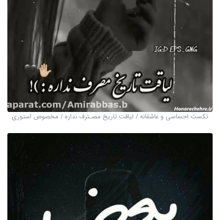
تکست احساسی و عاشقانه / لیاقت تاریخ مصـترف نداره / مخصوص استوری