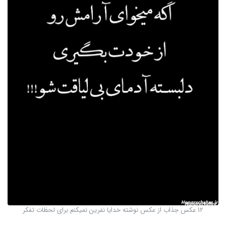
12 عکس جذاب از عکس نوشته خدایا نفرین نمیکنم برای لحظات تفکر