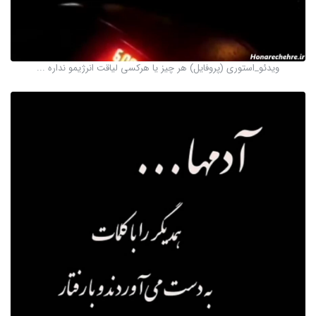
ویدئو_استوری (پروفایل) هر چیز یا هرکسی لیاقت انرژیمو نداره ...