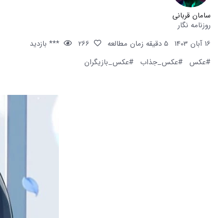
سامان قربانی
روزنامه نگار
16 آبان 1403
5 دقیقه زمان مطالعه
266
*** بازدید
#عکس
#عکس_جذاب
#عکس_بازیگران