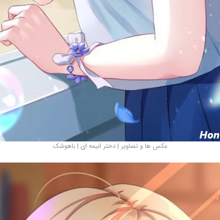
عکس ها و تصاویر | دختر انیمه ای | باهوشک