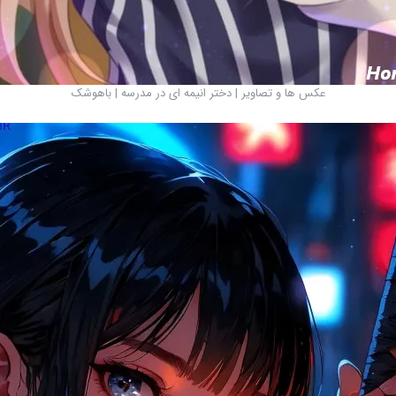
عکس ها و تصاویر | دختر انیمه ای در مدرسه | باهوشک