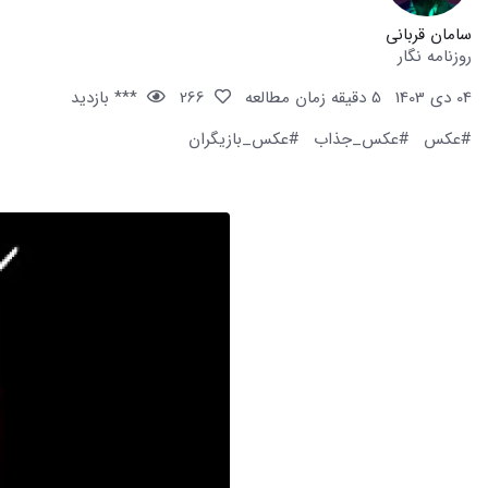
سامان قربانی
روزنامه نگار
04 دی 1403
5 دقیقه زمان مطالعه
266
*** بازدید
#عکس
#عکس_جذاب
#عکس_بازیگران